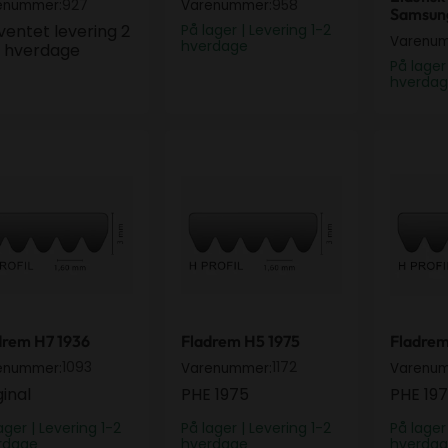
927
958
enummer:
Varenummer:
Samsung
ventet levering 2
På lager | Levering 1-2
Varenu
hverdage
 4 hverdage
På lager
hverda
drem H7 1936
Fladrem H5 1975
Fladre
drem H7 1936
Fladrem H5 1975
Fladrem
1093
1172
enummer:
Varenummer:
Varenu
ginal
PHE 1975
PHE 19
ager | Levering 1-2
På lager | Levering 1-2
På lager
rdage
hverdage
hverda