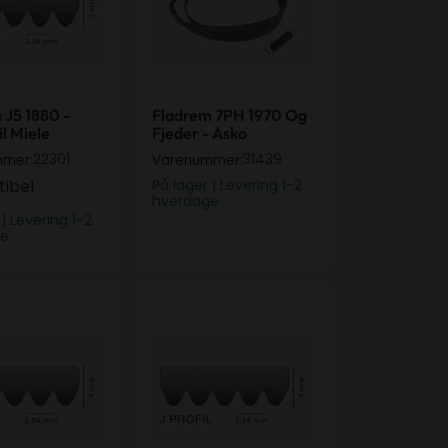
 J5 1880 -
Fladrem 7PH 1970 Og
il Miele
Fjeder - Asko
22301
31439
mmer:
Varenummer:
ibel
På lager | Levering 1-2
hverdage
 | Levering 1-2
ge
 j6 1200
Fladrem J4 1930