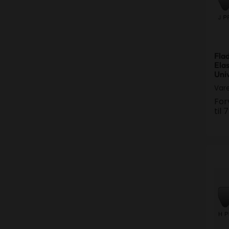
Fla
Elas
Uni
Var
For
til
Fla