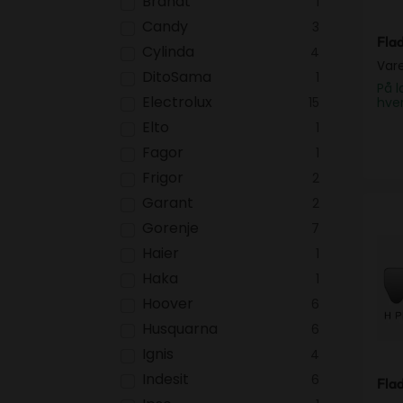
Brandt
1
Candy
3
Fla
Cylinda
4
Var
DitoSama
1
På l
Electrolux
15
hve
Elto
1
Fagor
1
Frigor
2
Garant
2
Fla
Gorenje
7
Haier
1
Haka
1
Hoover
6
Husquarna
6
Ignis
4
Indesit
6
Fla