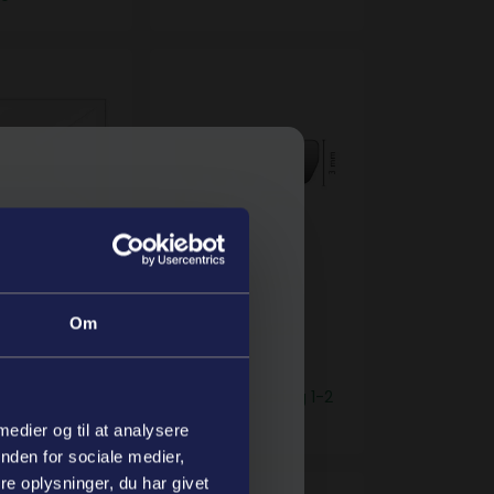
 H7 1951
Fladrem H8 1860 Elastisk
:
 H7 1951
Fladrem H8 1860
ter fra
Elastisk
2644
mmer:
Om
3126
Varenummer:
 | Levering 1-2
ol
ge
9PHE 1860
På lager | Levering 1-2
hverdage
 kvalitet til
 medier og til at analysere
nden for sociale medier,
r. Professionelt
e oplysninger, du har givet