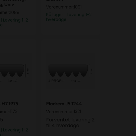
, Univ
1091
Varenummer:
1088
mmer:
På lager | Levering 1-2
hverdage
 | Levering 1-2
ge
m H7 1975
Fladrem J5 1244
 H7 1975
Fladrem J5 1244
1173
1321
mmer:
Varenummer:
75
Forventet levering 2
til 4 hverdage
 | Levering 1-2
ge