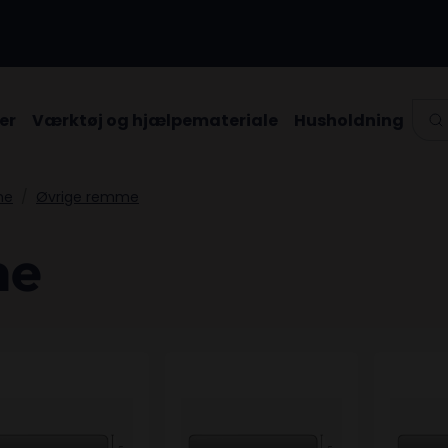
Type
er
Værktøj og hjælpemateriale
Husholdning
me
Øvrige remme
me
drem H7 1965
Fladrem H7 1930
Fladrem