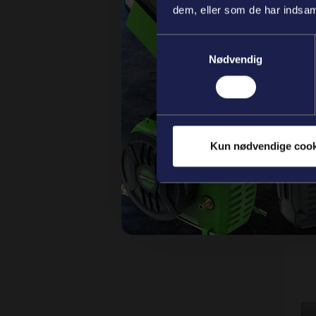
Fla
dem, eller som de har indsaml
Samtykkevalg
Nødvendig
Fla
Kun nødvendige cook
Ask
Uni
Var
På l
hve
Flad