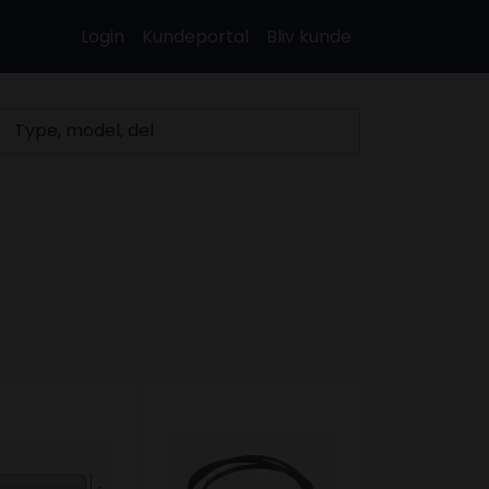
Login
Kundeportal
Bliv kunde
, model, del
 J5 1880 - passer til Miele
Fladrem 7PH 1970 Og Fjeder - Asko