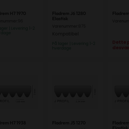
drem H7 1970
Fladrem J6 1280
Fladrem
Elastisk
96
enummer:
Varenu
875
Varenummer:
ager | Levering 1-2
rdage
Kompatibel
Dette 
På lager | Levering 1-2
desvæ
hverdage
drem H7 1938
Fladrem J5 1270
Fladrem
drem H7 1938
Fladrem J5 1270
Fladrem
Elastisk