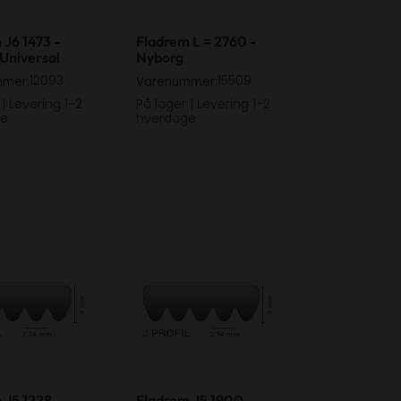
 J6 1473 -
Fladrem L = 2760 -
 Universal
Nyborg
12093
15509
mmer:
Varenummer:
 | Levering 1-2
På lager | Levering 1-2
ge
hverdage
ctrolux, Univer
 J5 1228 Elastisk - Blomberg, Universal
Fladrem J5 1900 - passer til Miele
 J5 1228
Fladrem J5 1900 -