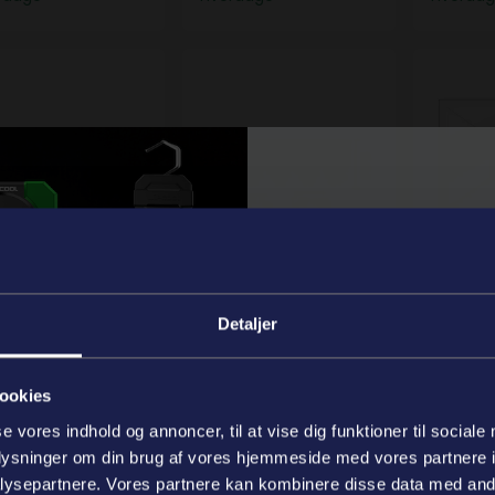
drem J5 1321
Fladrem H7 1992
Fladrem
NYHED
drem J5 1321
Fladrem H7 1992
Fladrem
Produk
1620
2330
enummer:
Varenummer:
Varenu
Detaljer
ager | Levering 1-2
Kompatibel
På lager
Wipco
rdage
hverda
Forventet levering 2
ookies
til 4 hverdage
Wipcool - høj
se vores indhold og annoncer, til at vise dig funktioner til sociale
oplysninger om din brug af vores hjemmeside med vores partnere i
stærke prise
ysepartnere. Vores partnere kan kombinere disse data med andr