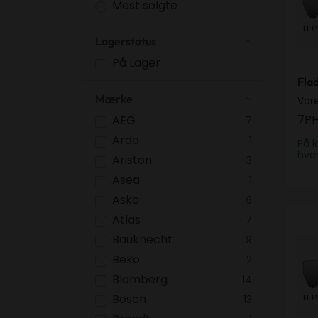
Mest solgte
Lagerstatus
På Lager
Fla
Mærke
Var
7PH
AEG
7
Ardo
1
På l
hve
Ariston
3
Asea
1
Asko
6
Fla
Atlas
7
Bauknecht
9
Beko
2
Blomberg
14
Bosch
13