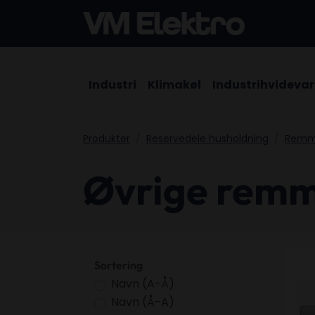
Industri
Klimakøl
Industrihvidevar
Produkter
Reservedele husholdning
Rem
Øvrige rem
Fla
Sortering
Navn (A-Å)
Navn (Å-A)