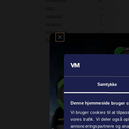
Universal
41
Upo
1
Vølund
3
Fla
Wasco
1
Whirlpool
8
Zanussi
8
Fla
Var
Samtykke
På l
hve
Denne hjemmeside bruger c
Vi bruger cookies til at tilpas
vores trafik. Vi deler også 
annonceringspartnere og anal