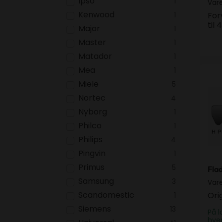
Ipso
1
Var
Kenwood
1
For
til
Major
1
Master
1
Matador
1
Mea
1
Fla
Miele
5
Nortec
4
Nyborg
1
Philco
1
Philips
4
Pingvin
1
Primus
5
Fla
Samsung
3
Var
Scandomestic
Ori
1
Siemens
13
På l
hve