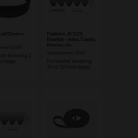
m ø312mm x
Fladrem J5 1225
Elastisk - Asko, Candy,
Hoover, Un
10389
mmer:
11580
Varenummer:
et levering 2
Forventet levering
verdage
30 til 32 hverdage
al
 J6 1473 - Primus, Universal
Fladrem L = 2760 - Nyborg