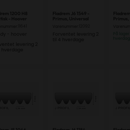
drem 1200 H8
Fladrem J6 1549 -
Fladrem
tisk - Hoover
Primus, Universal
Primus,
11641
12092
enummer:
Varenummer:
Varenu
dy - hoover
Forventet levering 2
På lager
hverda
til 4 hverdage
ventet levering 2
 4 hverdage
drem J5 1046 - Frigor, Universal
Fladrem J6 1184 Elastisk - Aeg, Ele
Fladrem
drem J5 1046 -
Fladrem J6 1184
Fladrem