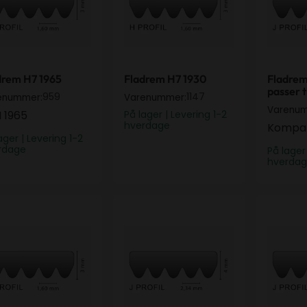
drem H7 1965
Fladrem H7 1930
Fladrem
passer t
959
1147
enummer:
Varenummer:
Varenu
 1965
På lager | Levering 1-2
hverdage
Kompat
ager | Levering 1-2
rdage
På lager
hverda
drem H7 1970
Fladrem J6 1280 Elastisk
Fladrem