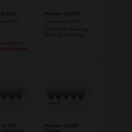
 j6 1200
Fladrem J4 1930
876
900
mmer:
Varenummer:
Forventet levering
30 til 32 hverdage
produkt er
rre udgået.
 J5 1275 Elastisk - Blomberg, Samsung, Univ
Fladrem J5 1210 Elastisk
 J5 1275
Fladrem J5 1210
 - Blomberg,
Elastisk