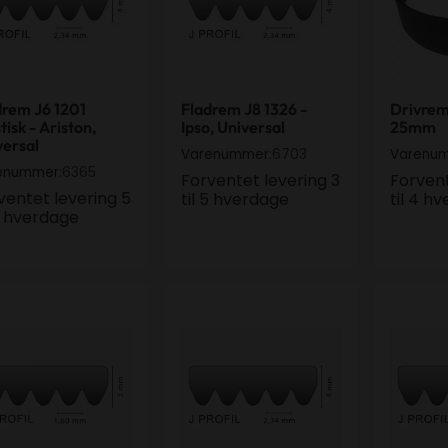
drem J6 1201
Fladrem J8 1326 -
Drivre
tisk - Ariston,
Ipso, Universal
25mm
versal
6703
Varenummer:
Varenu
6365
enummer:
Forventet levering 3
Forvent
ventet levering 5
til 5 hverdage
til 4 h
 7 hverdage
drem 1200 H8 Elastisk - Hoover
Fladrem J6 1549 - Primus, Univers
Fladrem