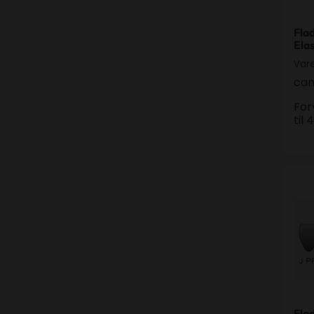
Fla
Elas
Var
can
For
til
Fla
Fla